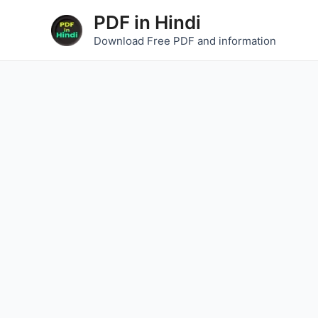
Skip
Post
PDF in Hindi
to
navigation
Download Free PDF and information
content