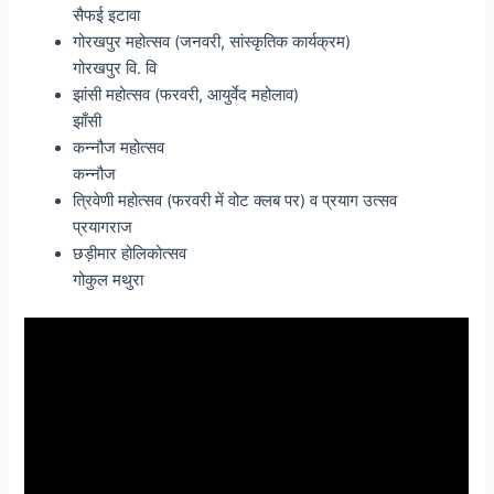
सैफई इटावा
गोरखपुर महोत्सव (जनवरी, सांस्कृतिक कार्यक्रम)
गोरखपुर वि. वि
झांसी महोत्सव (फरवरी, आयुर्वेद महोलाव)
झाँसी
कन्नौज महोत्सव
कन्नौज
त्रिवेणी महोत्सव (फरवरी में वोट क्लब पर) व प्रयाग उत्सव
प्रयागराज
छड़ीमार होलिकोत्सव
गोकुल मथुरा