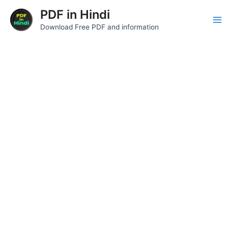
Skip
Post
Ma
PDF in Hindi
to
navigation
Download Free PDF and information
Me
content