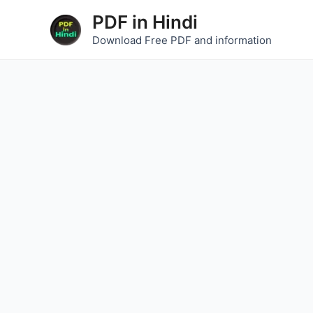
Skip
Post
PDF in Hindi
to
navigation
Download Free PDF and information
content