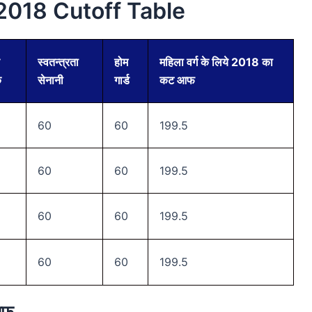
2018 Cutoff Table
स्वतन्त्रता
होम
महिला वर्ग के लिये 2018 का
क
सेनानी
गार्ड
कट आफ
60
60
199.5
60
60
199.5
60
60
199.5
60
60
199.5
आफ