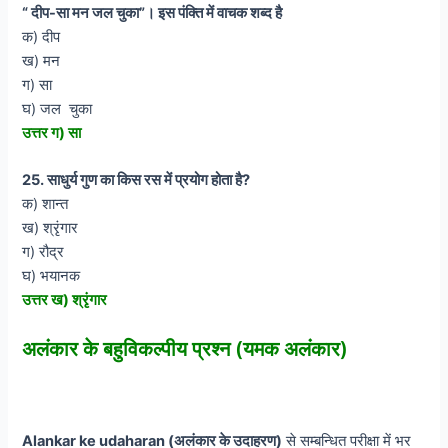
“ दीप-सा मन जल चुका”। इस पंक्ति में वाचक शब्द है
क) दीप
ख) मन
ग) सा
घ) जल चुका
उत्तर ग) सा
25. साधुर्य गुण का किस रस में प्रयोग होता है?
क) शान्त
ख) श्रृंगार
ग) रौद्र
घ) भयानक
उत्तर ख) श्रृंगार
अलंकार के बहुविकल्पीय प्रश्न (यमक अलंकार)
Alankar ke udaharan (अलंकार के उदाहरण)
से सम्बन्धित परीक्षा में भर