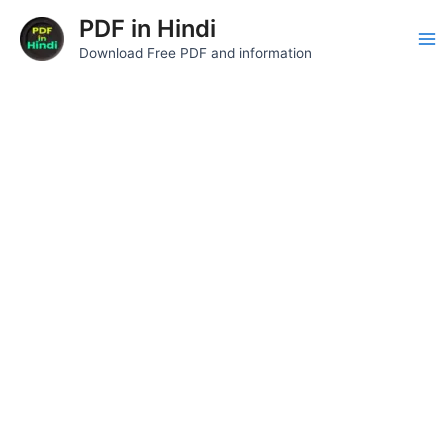
Skip
Post
Ma
PDF in Hindi
to
navigation
Download Free PDF and information
Me
content