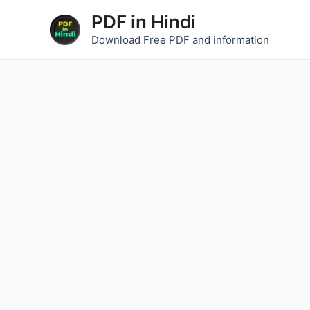
Skip
Post
PDF in Hindi
to
navigation
Download Free PDF and information
content