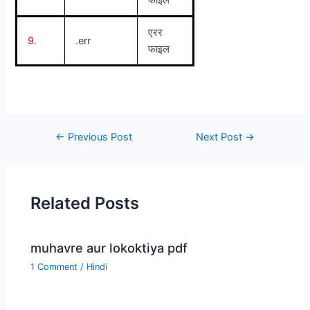
फाइल
एरर
9.
.err
फाइल
←
Previous Post
Next Post
→
Related Posts
muhavre aur lokoktiya pdf
1 Comment
/
Hindi