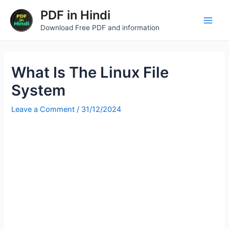
Skip
Post
Main
PDF in Hindi
to
navigation
Download Free PDF and information
Men
content
What Is The Linux File
System
Leave a Comment
/
31/12/2024