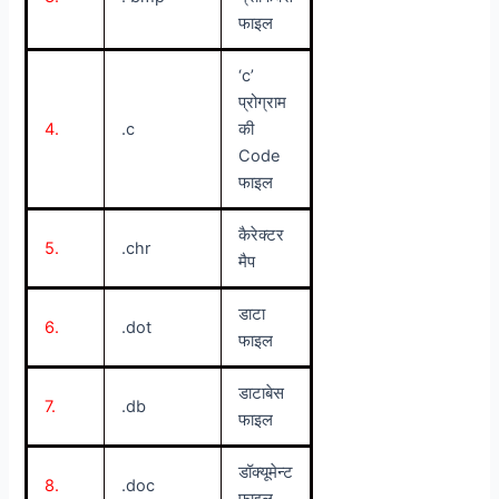
फाइल
‘c’
प्रोग्राम
4.
.c
की
Code
फाइल
कैरेक्टर
5.
.chr
मैप
डाटा
6.
.dot
फाइल
डाटाबेस
7.
.db
फाइल
डॉक्यूमेन्ट
8.
.doc