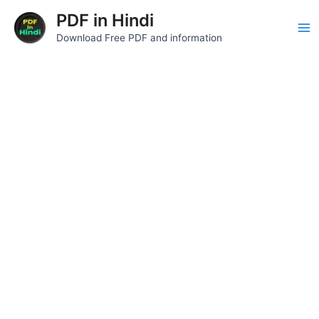
Skip
Post
Ma
PDF in Hindi
to
navigation
Download Free PDF and information
Me
content