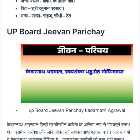
जन्म-स्थान- बाँदा ( कमासिन गाँव)
पिता – श्री हनुमान प्रसाद।
भाषा – सरल- सहज, सीधी – ठेठ
UP Board Jeevan Parichay
up Board Jeevan Parichay kedarnath Agrawal
केदारनाथ अग्रवाल हिन्दी प्रगतिशील कविता के अन्तिम रूप से गौरवपूर्ण स्तम्भ
थे। ग्रामीण परिवेश और लोकजीवन को सशक्त वाणी प्रदान करने वाले कवियों
में केदारनाथ अग्रवाल विशिष्ट है। परम्परागत प्रतीकों को नया अर्थ सन्दर्भ