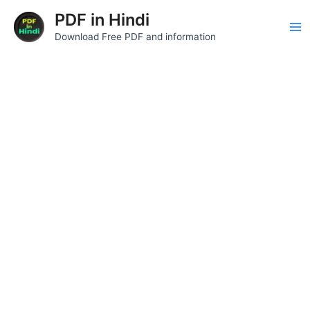
Skip
Post
Ma
PDF in Hindi
to
navigation
Download Free PDF and information
Me
content