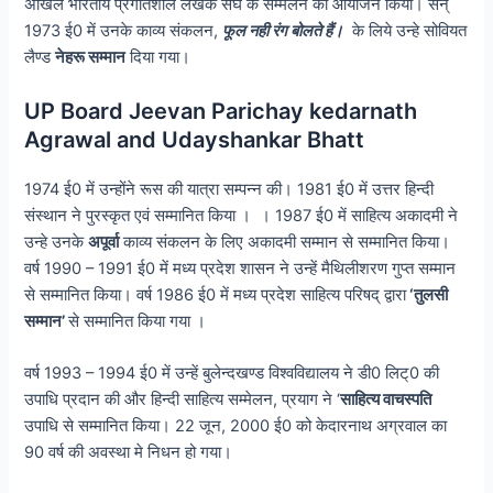
अखिल भारतीय प्रगतिशील लेखक संघ के सम्मेलन का आयोजन किया। सन्
1973 ई0 में उनके काव्य संकलन,
फूल नही रंग बोलते हैं।
के लिये उन्हे सोवियत
लैण्ड
नेहरू सम्मान
दिया गया।
UP Board Jeevan Parichay kedarnath
Agrawal and Udayshankar Bhatt
1974 ई0 में उन्होंने रूस की यात्रा सम्पन्न की। 1981 ई0 में उत्तर हिन्दी
संस्थान ने पुरस्कृत एवं सम्मानित किया । । 1987 ई0 में साहित्य अकादमी ने
उन्हे उनके
अपूर्वा
काव्य संकलन के लिए अकादमी सम्मान से सम्मानित किया।
वर्ष 1990 – 1991 ई0 में मध्य प्रदेश शासन ने उन्हें मैथिलीशरण गुप्त सम्मान
से सम्मानित किया। वर्ष 1986 ई0 में मध्य प्रदेश साहित्य परिषद् द्वारा
‘तुलसी
सम्मान’
से सम्मानित किया गया ।
वर्ष 1993 – 1994 ई0 में उन्हें बुलेन्दखण्ड विश्वविद्यालय ने डी0 लिट्0 की
उपाधि प्रदान की और हिन्दी साहित्य सम्मेलन, प्रयाग ने ‘
साहित्य वाचस्पति
उपाधि से सम्मानित किया। 22 जून, 2000 ई0 को केदारनाथ अग्रवाल का
90 वर्ष की अवस्था मे निधन हो गया।