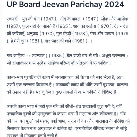
UP Board Jeevan Parichay 2024
रचनाएँ – युग की गंगा ( 1947 ), नींद के बादल ( 1947 ), लोक और आलोक
(1957), फूल नही रंग बोलते हैं (1965 ), आग का आईना (1970 ), देश- देश
की कविताएँ, अनुवाद ( 1970), गुल मेंहदीं ( 1978 ), पंख और पतवार ( 1979
), हे मेरी तुम ( 1981 ), मार प्यार की थापें ( 1981 ), ।
गद्य साहित्य – ( उपन्यास ) ( 1985 ), बैल बाजी मार ले गये ( अधूरा उपन्यास )
जो साक्षात्कार मध्य प्रदेश साहित्य परिषद् की पत्रिका में प्रकाशित।
काव्य-भाग प्रगतिवादी काव्य में जनसाधारण की चेतना को स्वर मिला है, अतः
उसमें एक सरसता विद्यमान है। छायावादी काव्य की भाँति उसमें दूरारूढ़, कल्पना
की उड़ान नहीं है। परन्तु केदार कुछ मामलों में अन्य कवियों से विशिष्ट हैं।
उनकी काव्य भाषा में जहाँ एक गाँव की सीधी- ठेठ शब्दावली जुड़ गयी है, वहीं
प्राकृतिक दृश्यों की प्रमुखता के कारण भाषा में मसृणता और कोमलता है। गाँव
की गंध, वन फूलों की महक, गवई भाषा, सरल जीवन और आसपास के परिवेश को
मिलाकर केदारनाथ अग्रवाल ने कविता को प्रगतिशील बौध्दिक चेतना से जोड़े
रखकर भी मोहकता बनाये रखी है।