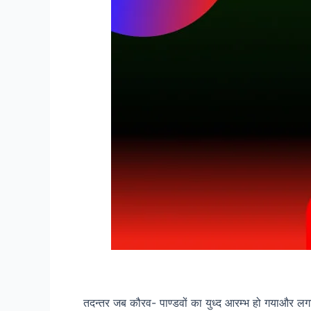
तदन्तर जब कौरव- पाण्डवों का युध्द आरम्भ हो गया
और लगात