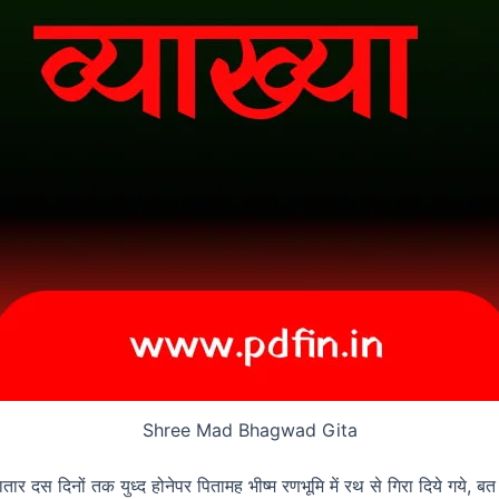
Shree Mad Bhagwad Gita
ार दस दिनों तक युध्द होनेपर पितामह भीष्म रणभूमि में रथ से गिरा दिये गये, बत 