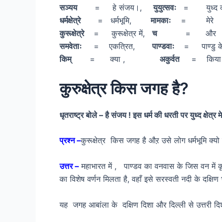
सञ्यय
= हे संजय।,
युयुत्सवः
= युध्द की 
धर्मक्षेत्रे
= धर्मभूमि,
मामकाः
= मेरे
कुरूक्षेत्रे
= कुरूक्षेत्र में,
च
= और
समवेताः
= एकत्रित,
पाण्डवाः
= पाण्डु के प
किम्
= क्या ,
अकुर्वत
= किया 
कुरुक्षेत्र किस जगह है?
धृतराष्ट्र बोले – है संजय ! इस धर्म की धरती पर युध्द क्ष
प्रश्न –
कुरूक्षेत्र किस जगह है औऱ उसे लोग धर्मभूमि क्यो
उत्तर –
महाभारत में , पाण्डव का वनवास के जिस वन में कृष्ण
का विशेष वर्णन मिलता है, वहाँ इसे सरस्वती नदी के दक्षिण
यह जगह आबांला के दक्षिण दिशा और दिल्ली से उत्तरी द