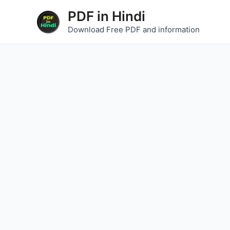
Skip
Post
PDF in Hindi
to
navigation
Download Free PDF and information
content