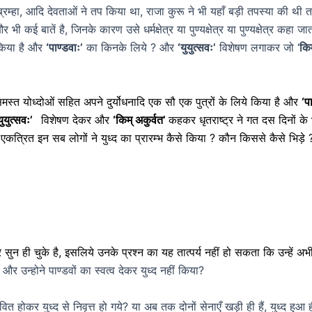
, ब्रम्हा, आदि देवताओं ने तप किया था, राजा कुरू ने भी यहाँ बड़ी तपस्या की थी 
ी कई बातें है, जिनके कारण उसे धर्मक्षेत्र या पुण्यक्षेत्र या पुण्यक्षेत्र कहा जा
किया है और
‘पाण्डवाः’
का किनके लिये ? और
‘युयुत्सवः’
विशेषण लगाकर जो ‘
किम
 समस्त योध्दोओं सहित अपने दुर्योधनादि एक सौ एक पुत्रों के लिये किया है और
‘प
युयुत्सवः’
विशेषण देकर और
‘किम् अकुर्वत’
कहकर धृतराष्ट्र ने गत दस दिनों के 
ये एकत्रित इन सब लोगों ने युध्द का प्रारम्भ कैसे किया ? कौन किससे कैसे भिड
 सुन ही चुके है, इसलिये उनके प्रश्न का यह तात्पर्य नहीं हो सकता कि उन्हें अभ
 गयी और उन्होने पाण्डवों का स्वत्व देकर युध्द नहीं किया?
प्रभावित होकर युध्द से निवृत्त हो गये? या अब तक दोनों सेनाएँ खड़ी ही हैं, युध्