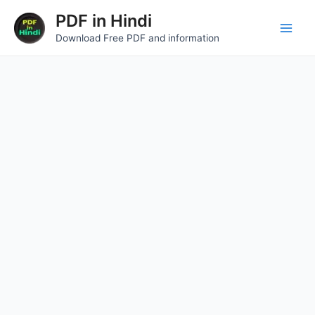
Skip
Main
PDF in Hindi
to
Download Free PDF and information
Men
content