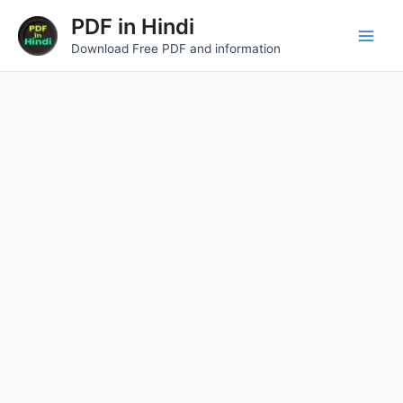
Skip
Main
PDF in Hindi
to
Download Free PDF and information
Men
content