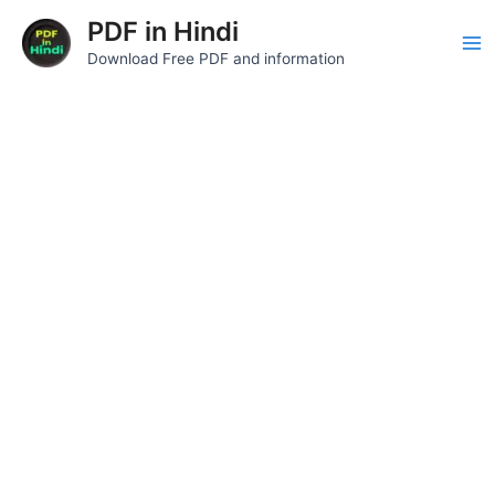
Skip
Ma
PDF in Hindi
to
Download Free PDF and information
Me
content