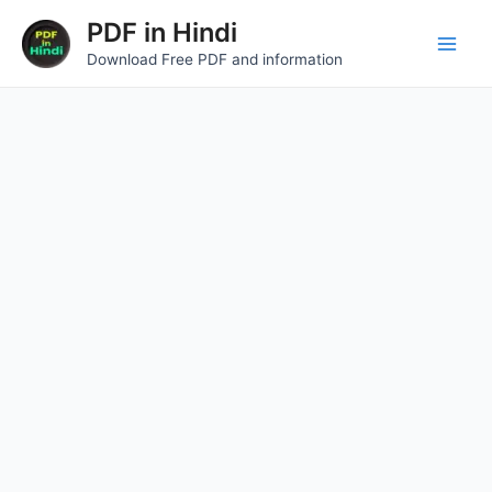
Skip
Main
PDF in Hindi
to
Download Free PDF and information
Men
content