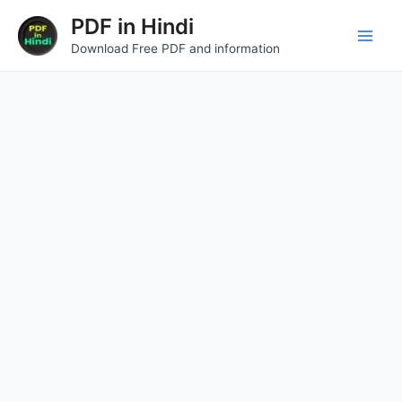
Skip
Main
PDF in Hindi
to
Download Free PDF and information
Men
content