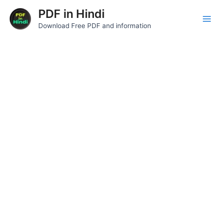
Skip
Ma
PDF in Hindi
to
Download Free PDF and information
Me
content