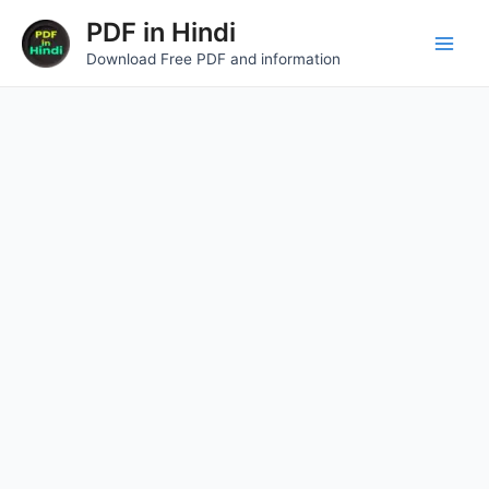
Skip
Main
PDF in Hindi
to
Download Free PDF and information
Men
content